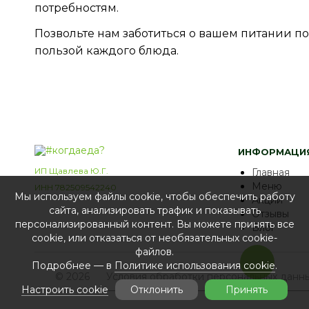
потребностям.
Позвольте нам заботиться о вашем питании по
пользой каждого блюда.
ИНФОРМАЦИ
ИП Щавлева Ю.Г.
Главная
Меню
ИНН 782509542240
Мы используем файлы cookie, чтобы обеспечить работу
Акции
сайта, анализировать трафик и показывать
Отзывы
персонализированный контент. Вы можете принять все
Блог
cookie, или отказаться от необязательных cookie-
файлов.
Подробнее — в
Политике использования cookie
.
© 2026
Условия обработки персональных данн
Настроить cookie
Отклонить
Принять