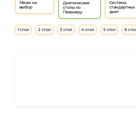
Меню на
Система
Диетические
выбор
стандартных
столы по
диет
Певзнеру
1 стол
2 стол
3 стол
4 стол
5 стол
6 сто